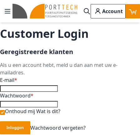
Ga naar de inhoud
Account
Toggle Nav
Search
Customer Login
Geregistreerde klanten
Als u een account hebt, meld u dan aan met uw e-
mailadres.
E-mail
Wachtwoord
Onthoud mij
Wat is dit?
Wachtwoord vergeten?
Inloggen