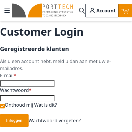
Ga naar de inhoud
Account
Toggle Nav
Search
Customer Login
Geregistreerde klanten
Als u een account hebt, meld u dan aan met uw e-
mailadres.
E-mail
Wachtwoord
Onthoud mij
Wat is dit?
Wachtwoord vergeten?
Inloggen