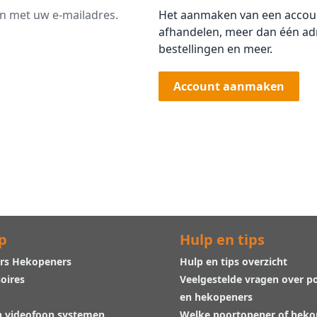
an met uw e-mailadres.
Het aanmaken van een account
afhandelen, meer dan één adr
bestellingen en meer.
Account aanmaken
p
Hulp en tips
rs Hekopeners
Hulp en tips overzicht
oires
Veelgestelde vragen over p
en hekopeners
n videofoon systemen
Welke poortopener of hek