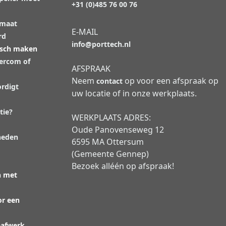
+31 (0)485 76 00 76
 maat
E-MAIL
rd
info@porttech.nl
isch maken
tercom of
AFSPRAAK
Neem
op voor een afspraak op
contact
rdigt
uw locatie of in onze werkplaats.
tie?
WERKPLAATS ADRES:
Oude Panovenseweg 12
heden
6595 MA Ottersum
(Gemeente Gennep)
Bezoek alléén op afspraak!
n met
or een
aafwerk