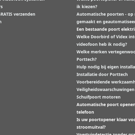
rs
ik kiezen?
 GRATIS verzenden
Automatische poorten - op
n
gemaakt en geautomatisee
Een bestaande poort elektr
Welke Doorbird of Videx in
videofoon heb ik nodig?
Welke merken vertegenwoo
Porttech?
Hulp nodig bij eigen installa
Installatie door Porttech
Voorbereidende werkzaam
Veiligheidswaarschuwingen
Schuifpoort motoren
Automatische poort opene
telefoon
Is uw poortopener klaar vo
stroomuitval?
Voertuigdetectie zonder gr