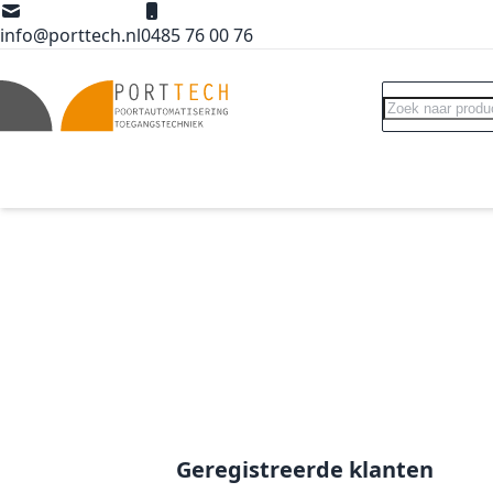
Ga naar de inhoud
info@porttech.nl
0485 76 00 76
Search
Poortopeners
Poort accessoires
Int
Geregistreerde klanten