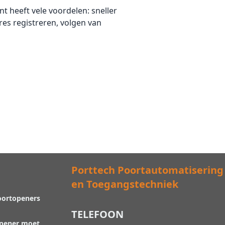
 heeft vele voordelen: sneller
es registreren, volgen van
Porttech Poortautomatisering
en Toegangstechniek
oortopeners
TELEFOON
opener moet