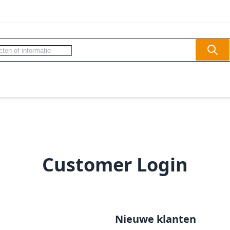
Sear
ercom - Videofoon
Slagbomen
Veilighe
Customer Login
Nieuwe klanten