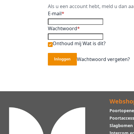
Als u een account hebt, meld u dan a
E-mail
Wachtwoord
Onthoud mij
Wat is dit?
Wachtwoord vergeten?
Inloggen
Websho
Poortopene
Poortaccess
Slagbomen
Intercom e