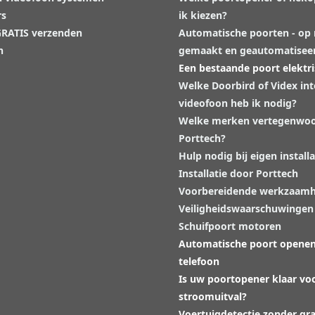
rs
ik kiezen?
 GRATIS verzenden
Automatische poorten - op
n
gemaakt en geautomatisee
Een bestaande poort elektr
Welke Doorbird of Videx in
videofoon heb ik nodig?
Welke merken vertegenwoo
Porttech?
Hulp nodig bij eigen installa
Installatie door Porttech
Voorbereidende werkzaam
Veiligheidswaarschuwingen
Schuifpoort motoren
Automatische poort opene
telefoon
Is uw poortopener klaar vo
stroomuitval?
Voertuigdetectie zonder gr