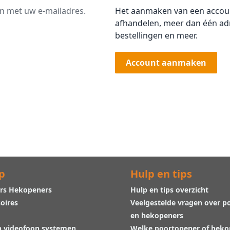
an met uw e-mailadres.
Het aanmaken van een account
afhandelen, meer dan één adr
bestellingen en meer.
Account aanmaken
p
Hulp en tips
rs Hekopeners
Hulp en tips overzicht
oires
Veelgestelde vragen over p
en hekopeners
n videofoon systemen
Welke poortopener of hek