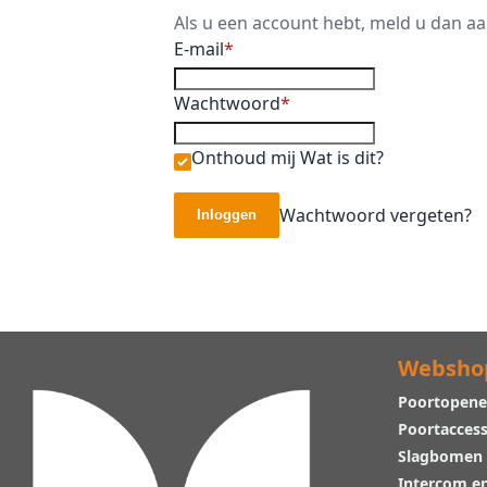
Als u een account hebt, meld u dan a
E-mail
Wachtwoord
Onthoud mij
Wat is dit?
Wachtwoord vergeten?
Inloggen
Websho
Poortopene
Poortaccess
Slagbomen
Intercom e