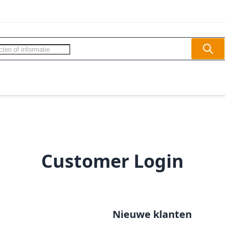
Sear
ercom - Videofoon
Slagbomen
Veilighe
Customer Login
Nieuwe klanten