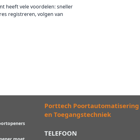
 heeft vele voordelen: sneller
es registreren, volgen van
Porttech Poortautomatisering
en Toegangstechniek
oortopeners
TELEFOON
opener moet