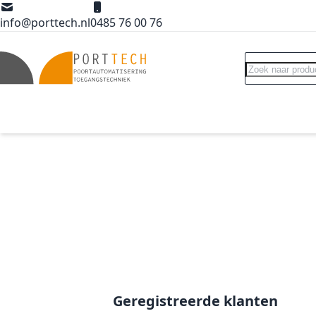
Ga naar de inhoud
info@porttech.nl
0485 76 00 76
Search
Poortopeners
Poort accessoires
Int
Geregistreerde klanten