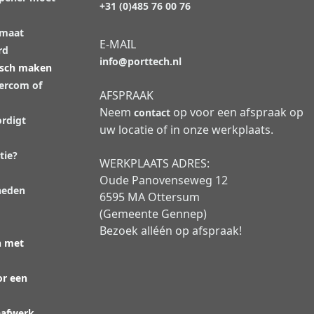
+31 (0)485 76 00 76
 maat
E-MAIL
rd
info@porttech.nl
isch maken
tercom of
AFSPRAAK
Neem
op voor een afspraak op
contact
rdigt
uw locatie of in onze werkplaats.
tie?
WERKPLAATS ADRES:
Oude Panovenseweg 12
heden
6595 MA Ottersum
(Gemeente Gennep)
Bezoek alléén op afspraak!
n met
or een
aafwerk