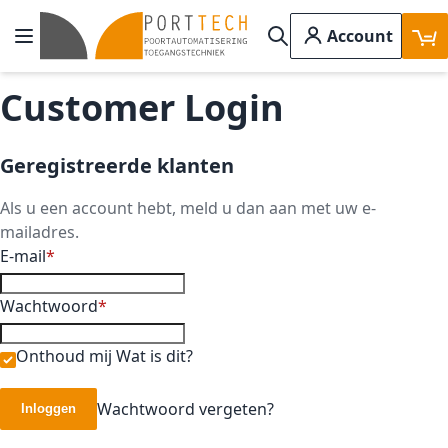
Ga naar de inhoud
Account
Toggle Nav
Search
Customer Login
Geregistreerde klanten
Als u een account hebt, meld u dan aan met uw e-
mailadres.
E-mail
Wachtwoord
Onthoud mij
Wat is dit?
Wachtwoord vergeten?
Inloggen