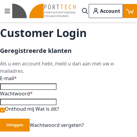
Ga naar de inhoud
Account
Toggle Nav
Search
Customer Login
Geregistreerde klanten
Als u een account hebt, meld u dan aan met uw e-
mailadres.
E-mail
Wachtwoord
Onthoud mij
Wat is dit?
Wachtwoord vergeten?
Inloggen