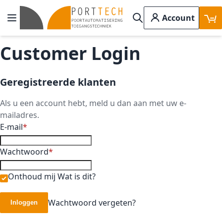
Ga naar de inhoud
Account
Toggle Nav
Search
Customer Login
Geregistreerde klanten
Als u een account hebt, meld u dan aan met uw e-
mailadres.
E-mail
Wachtwoord
Onthoud mij
Wat is dit?
Wachtwoord vergeten?
Inloggen