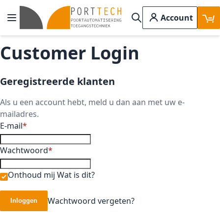
Ga naar de inhoud
Account
Toggle Nav
Search
Customer Login
Geregistreerde klanten
Als u een account hebt, meld u dan aan met uw e-
mailadres.
E-mail
Wachtwoord
Onthoud mij
Wat is dit?
Wachtwoord vergeten?
Inloggen