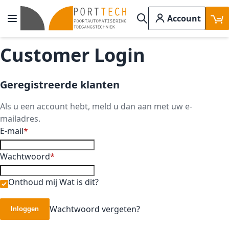
Ga naar de inhoud
Account
Toggle Nav
Search
Customer Login
Geregistreerde klanten
Als u een account hebt, meld u dan aan met uw e-
mailadres.
E-mail
Wachtwoord
Onthoud mij
Wat is dit?
Wachtwoord vergeten?
Inloggen