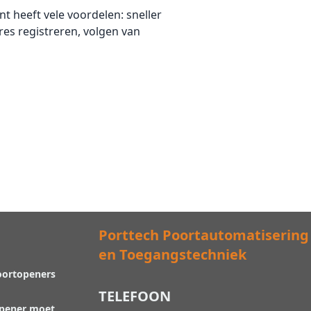
 heeft vele voordelen: sneller
es registreren, volgen van
Porttech Poortautomatisering
en Toegangstechniek
oortopeners
TELEFOON
opener moet