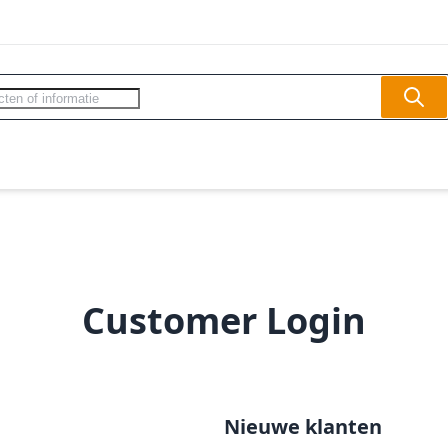
Sear
ercom - Videofoon
Slagbomen
Veilighe
Customer Login
Nieuwe klanten