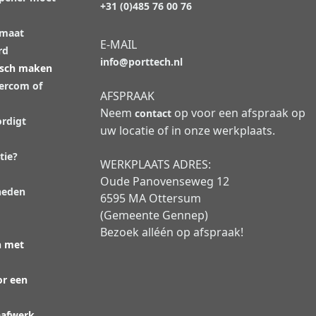
+31 (0)485 76 00 76
 maat
E-MAIL
rd
info@porttech.nl
isch maken
tercom of
AFSPRAAK
Neem
op voor een afspraak op
contact
rdigt
uw locatie of in onze werkplaats.
tie?
WERKPLAATS ADRES:
Oude Panovenseweg 12
heden
6595 MA Ottersum
(Gemeente Gennep)
Bezoek alléén op afspraak!
n met
or een
aafwerk