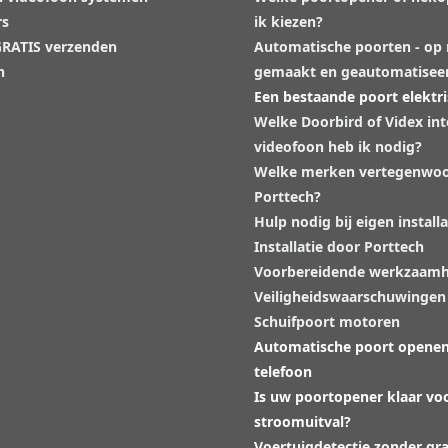
rs
ik kiezen?
 GRATIS verzenden
Automatische poorten - op
n
gemaakt en geautomatisee
Een bestaande poort elektr
Welke Doorbird of Videx in
videofoon heb ik nodig?
Welke merken vertegenwoo
Porttech?
Hulp nodig bij eigen installa
Installatie door Porttech
Voorbereidende werkzaam
Veiligheidswaarschuwingen
Schuifpoort motoren
Automatische poort opene
telefoon
Is uw poortopener klaar vo
stroomuitval?
Voertuigdetectie zonder gr