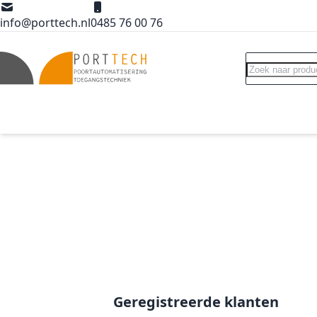
Ga naar de inhoud
info@porttech.nl
0485 76 00 76
Search
Poortopeners
Poort accessoires
Int
Geregistreerde klanten