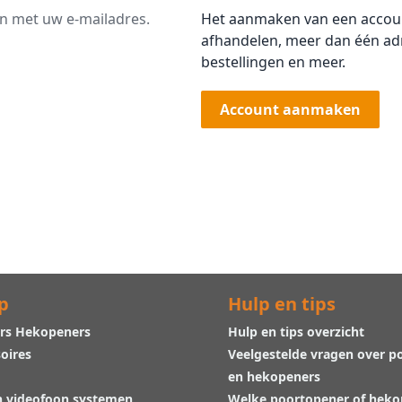
an met uw e-mailadres.
Het aanmaken van een account
afhandelen, meer dan één adr
bestellingen en meer.
Account aanmaken
p
Hulp en tips
rs Hekopeners
Hulp en tips overzicht
oires
Veelgestelde vragen over p
en hekopeners
n videofoon systemen
Welke poortopener of hek