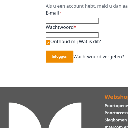
Als u een account hebt, meld u dan a
E-mail
Wachtwoord
Onthoud mij
Wat is dit?
Wachtwoord vergeten?
Inloggen
Websho
Poortopene
Poortaccess
Slagbomen
Intercom e