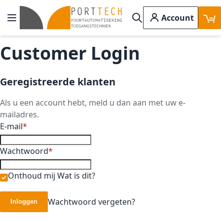
Ga naar de inhoud
Account
Toggle Nav
Search
Customer Login
Geregistreerde klanten
Als u een account hebt, meld u dan aan met uw e-
mailadres.
E-mail
Wachtwoord
Onthoud mij
Wat is dit?
Wachtwoord vergeten?
Inloggen