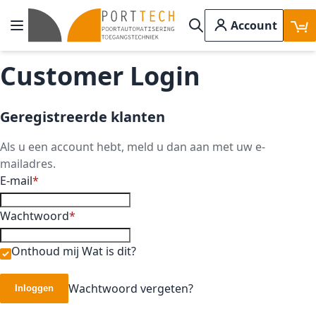
Ga naar de inhoud
Account
Toggle Nav
Search
Customer Login
Geregistreerde klanten
Als u een account hebt, meld u dan aan met uw e-
mailadres.
E-mail
Wachtwoord
Onthoud mij
Wat is dit?
Wachtwoord vergeten?
Inloggen