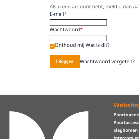
Als u een account hebt, meld u dan a
E-mail
Wachtwoord
Onthoud mij
Wat is dit?
Wachtwoord vergeten?
Inloggen
Websho
Poortopene
Poortaccess
Slagbomen
Intercom e