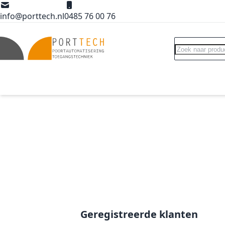
Ga naar de inhoud
info@porttech.nl
0485 76 00 76
Search
Poortopeners
Poort accessoires
Int
Geregistreerde klanten