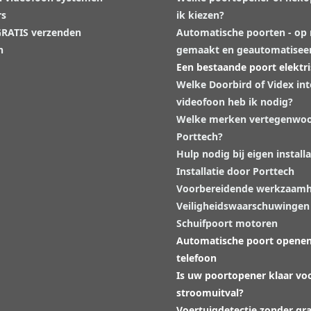
rs
ik kiezen?
 GRATIS verzenden
Automatische poorten - op
n
gemaakt en geautomatisee
Een bestaande poort elektr
Welke Doorbird of Videx in
videofoon heb ik nodig?
Welke merken vertegenwoo
Porttech?
Hulp nodig bij eigen installa
Installatie door Porttech
Voorbereidende werkzaam
Veiligheidswaarschuwingen
Schuifpoort motoren
Automatische poort opene
telefoon
Is uw poortopener klaar vo
stroomuitval?
Voertuigdetectie zonder gr