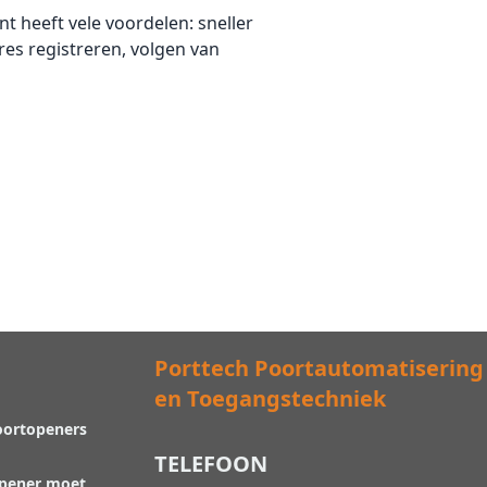
 heeft vele voordelen: sneller
es registreren, volgen van
Porttech Poortautomatisering
en Toegangstechniek
oortopeners
TELEFOON
opener moet