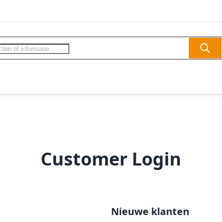
Sear
ercom - Videofoon
Slagbomen
Veilighe
Customer Login
Nieuwe klanten