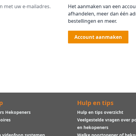
an met uw e-mailadres.
Het aanmaken van een account
afhandelen, meer dan één adr
bestellingen en meer.
Account aanmaken
p
Hulp en tips
rs Hekopeners
Hulp en tips overzicht
oires
Veelgestelde vragen over p
en hekopeners
n videofoon systemen
Welke poortopener of hek