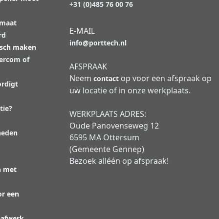
+31 (0)485 76 00 76
 maat
E-MAIL
rd
info@porttech.nl
isch maken
tercom of
AFSPRAAK
Neem
op voor een afspraak op
contact
rdigt
uw locatie of in onze werkplaats.
tie?
WERKPLAATS ADRES:
Oude Panovenseweg 12
heden
6595 MA Ottersum
(Gemeente Gennep)
Bezoek alléén op afspraak!
n met
or een
aafwerk