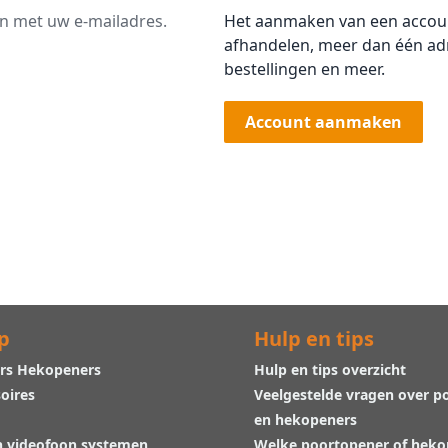
an met uw e-mailadres.
Het aanmaken van een account
afhandelen, meer dan één adr
bestellingen en meer.
Account aanmaken
p
Hulp en tips
rs Hekopeners
Hulp en tips overzicht
oires
Veelgestelde vragen over p
en hekopeners
n videofoon systemen
Welke poortopener of hek