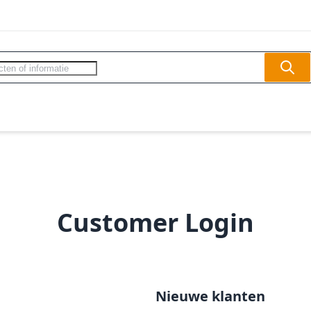
Sear
ercom - Videofoon
Slagbomen
Veilighe
Customer Login
Nieuwe klanten