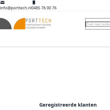
Ga naar de inhoud
info@porttech.nl
0485 76 00 76
Search
Poortopeners
Poort accessoires
Int
Geregistreerde klanten