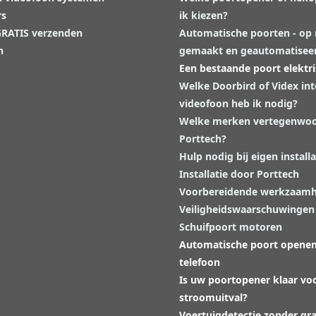
rs
ik kiezen?
 GRATIS verzenden
Automatische poorten - op
n
gemaakt en geautomatisee
Een bestaande poort elektr
Welke Doorbird of Videx in
videofoon heb ik nodig?
Welke merken vertegenwoo
Porttech?
Hulp nodig bij eigen installa
Installatie door Porttech
Voorbereidende werkzaam
Veiligheidswaarschuwingen
Schuifpoort motoren
Automatische poort opene
telefoon
Is uw poortopener klaar vo
stroomuitval?
Voertuigdetectie zonder gr