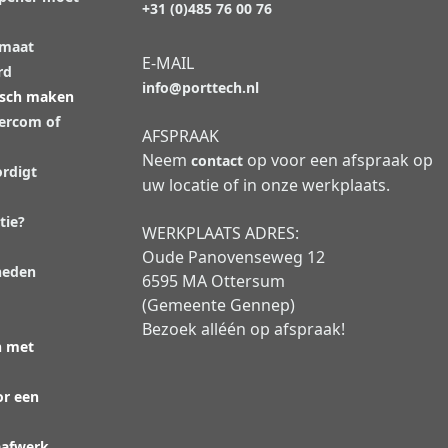
+31 (0)485 76 00 76
 maat
E-MAIL
rd
info@porttech.nl
isch maken
tercom of
AFSPRAAK
Neem
op voor een afspraak op
contact
rdigt
uw locatie of in onze werkplaats.
tie?
WERKPLAATS ADRES:
Oude Panovenseweg 12
heden
6595 MA Ottersum
(Gemeente Gennep)
Bezoek alléén op afspraak!
n met
or een
aafwerk