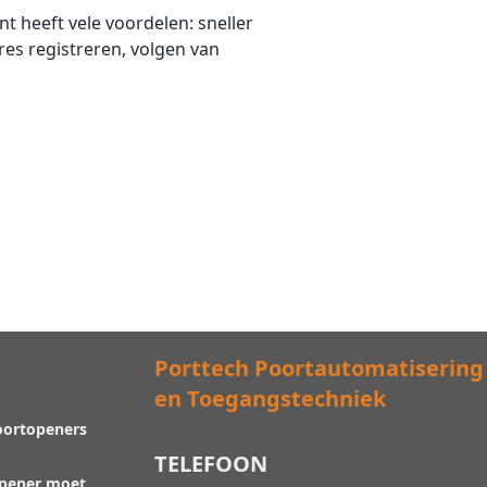
 heeft vele voordelen: sneller
es registreren, volgen van
Porttech Poortautomatisering
en Toegangstechniek
oortopeners
TELEFOON
opener moet