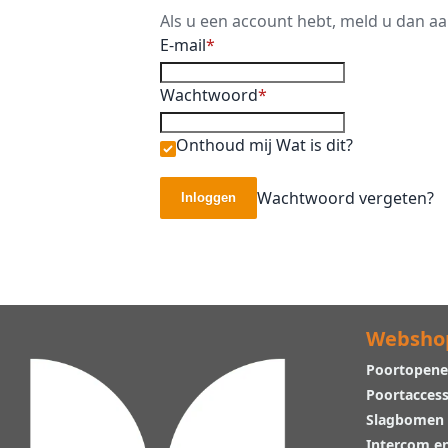
Als u een account hebt, meld u dan a
E-mail
Wachtwoord
Onthoud mij
Wat is dit?
Wachtwoord vergeten?
Inloggen
Websho
Poortopene
Poortaccess
Slagbomen
Intercom e