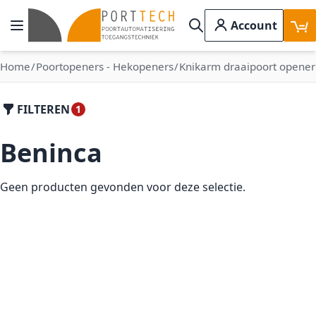
Ga naar de inhoud
Account
Toggle Nav
Search
Home
Poortopeners - Hekopeners
Knikarm draaipoort opener
FILTEREN
Beninca
Geen producten gevonden voor deze selectie.