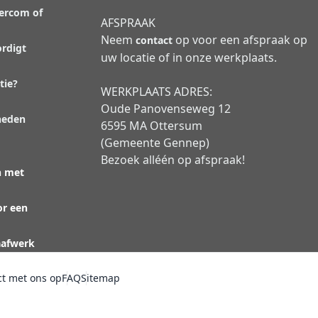
tercom of
AFSPRAAK
Neem
op voor een afspraak op
contact
rdigt
uw locatie of in onze werkplaats.
tie?
WERKPLAATS ADRES:
Oude Panovenseweg 12
heden
6595 MA Ottersum
(Gemeente Gennep)
Bezoek alléén op afspraak!
n met
or een
aafwerk
t met ons op
FAQ
Sitemap