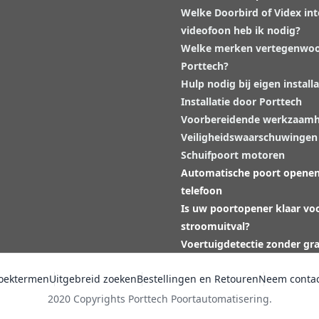
Welke Doorbird of Videx in
videofoon heb ik nodig?
Welke merken vertegenwoo
Porttech?
Hulp nodig bij eigen installa
Installatie door Porttech
Voorbereidende werkzaam
Veiligheidswaarschuwingen
Schuifpoort motoren
Automatische poort opene
telefoon
Is uw poortopener klaar vo
stroomuitval?
Voertuigdetectie zonder gr
oektermen
Uitgebreid zoeken
Bestellingen en Retouren
Neem contac
2020 Copyrights Porttech Poortautomatisering.