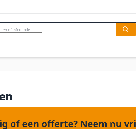
Sear
ercom - Videofoon
Slagbomen
Veilighe
gen
g of een offerte? Neem nu vri