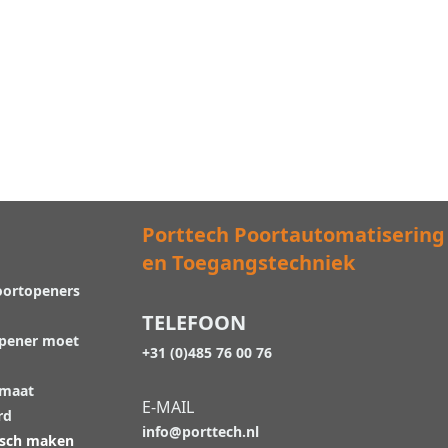
Porttech Poortautomatisering
en Toegangstechniek
oortopeners
TELEFOON
opener moet
+31 (0)485 76 00 76
 maat
E-MAIL
rd
info@porttech.nl
isch maken