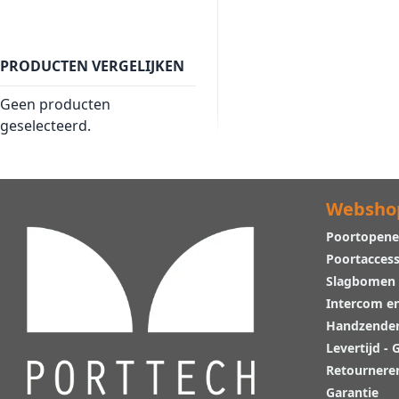
PRODUCTEN VERGELIJKEN
Geen producten
geselecteerd.
Websho
Poortopene
Poortaccess
Slagbomen
Intercom e
Handzende
Levertijd -
Retournere
Garantie