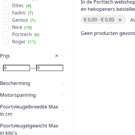
In de Porttech webshop
Ditec
4
en hekopeners bestellen
Fadini
7
€ 0,00 - € 0,00
Al
Genius
1
Nice
10
Geen producten gevonde
Porttech
6
Roger
11
Prijs
—
Bescherming
Motorspanning
Poortvleugelbreedte Max
in cm
Poortvleugelgewicht Max
in kilo's