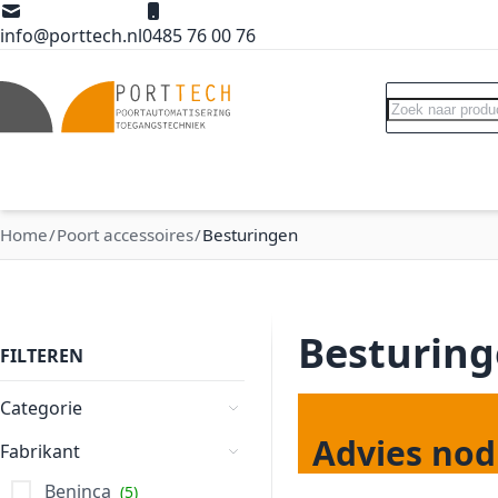
Ga naar de inhoud
info@porttech.nl
0485 76 00 76
Search
Poortopeners
Poort accessoires
Int
Home
Poort accessoires
Besturingen
Besturin
FILTEREN
Categorie
Advies nodi
Fabrikant
Beninca
5