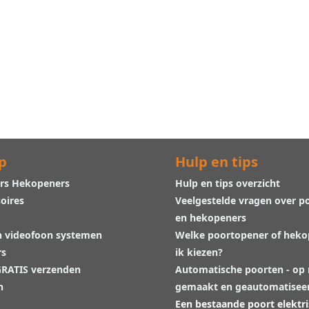
p
Hulp en tips
rs Hekopeners
Hulp en tips overzicht
oires
Veelgestelde vragen over p
en hekopeners
n videofoon systemen
Welke poortopener of hek
rs
ik kiezen?
 GRATIS verzenden
Automatische poorten - op
n
gemaakt en geautomatisee
Een bestaande poort elektr