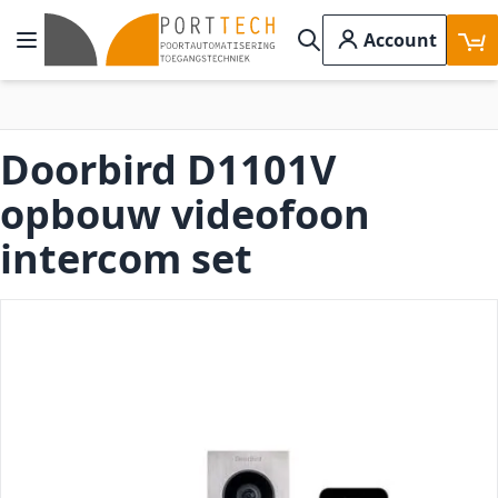
Ga naar de inhoud
Account
Toggle Nav
Search
Doorbird D1101V
opbouw videofoon
intercom set