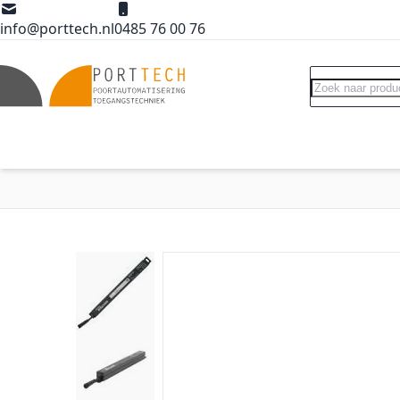
Ga naar de inhoud
info@porttech.nl
0485 76 00 76
Search
Poortopeners
Poort accessoires
Int