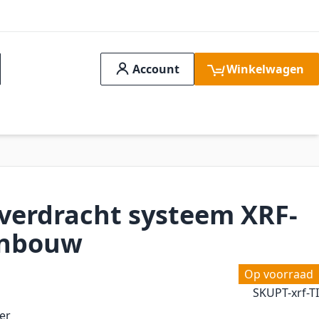
Account
Winkelwagen
ch
idssystemen
Aanbiedingen
FAQ
Verge
verdracht systeem XRF-
 inbouw
Op voorraad
SKU
PT-xrf-TI
er