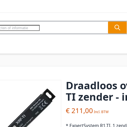
Sear
ercom - Videofoon
Slagbomen
Veilighe
Draadloos o
TI zender -
€ 211,00
* ExpertSystem R1.TI, 1 zend