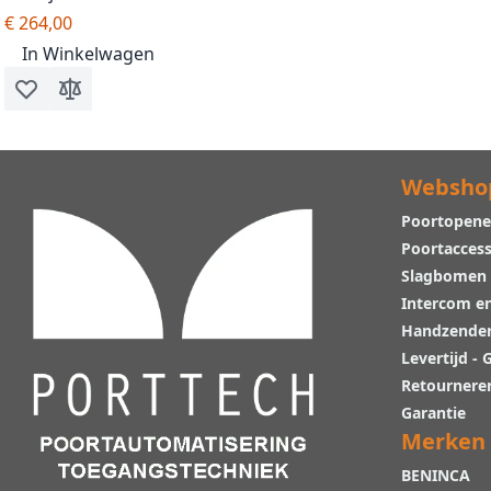
ExpertLine veiligheidslijst
€ 264,00
Bircher
In Winkelwagen
Voeg toe aan verlanglijst
Toevoegen om te vergelijken
Websho
Poortopene
Poortaccess
Slagbomen
Intercom e
Handzende
Levertijd -
Retournere
Garantie
Merken
BENINCA