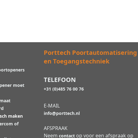
Porttech Poortautomatisering
en Toegangstechniek
oortopeners
TELEFOON
opener moet
+31 (0)485 76 00 76
 maat
E-MAIL
rd
info@porttech.nl
isch maken
tercom of
AFSPRAAK
Neem
op voor een afspraak op
contact