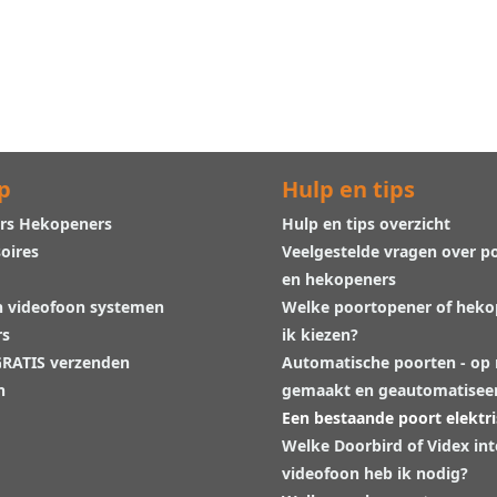
p
Hulp en tips
rs Hekopeners
Hulp en tips overzicht
oires
Veelgestelde vragen over p
en hekopeners
n videofoon systemen
Welke poortopener of hek
rs
ik kiezen?
 GRATIS verzenden
Automatische poorten - op
n
gemaakt en geautomatisee
Een bestaande poort elektr
Welke Doorbird of Videx in
videofoon heb ik nodig?