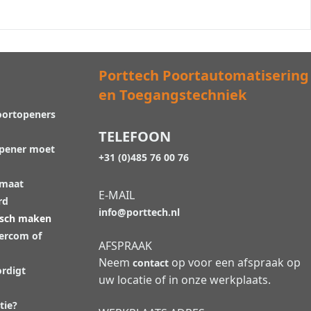
Porttech Poortautomatisering
en Toegangstechniek
oortopeners
TELEFOON
opener moet
+31 (0)485 76 00 76
 maat
E-MAIL
rd
info@porttech.nl
isch maken
tercom of
AFSPRAAK
Neem
op voor een afspraak op
contact
rdigt
uw locatie of in onze werkplaats.
tie?