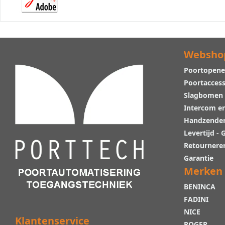
Websho
Poortopene
Poortaccess
Slagbomen
Intercom e
Handzende
Levertijd -
Retournere
Garantie
Merken
BENINCA
FADINI
NICE
Klantenservice
ROGER