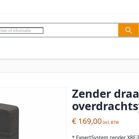
Sear
ercom - Videofoon
Slagbomen
Veilighe
Zender draa
overdrachts
€ 169,00
* ExpertSystem zender XRF-T