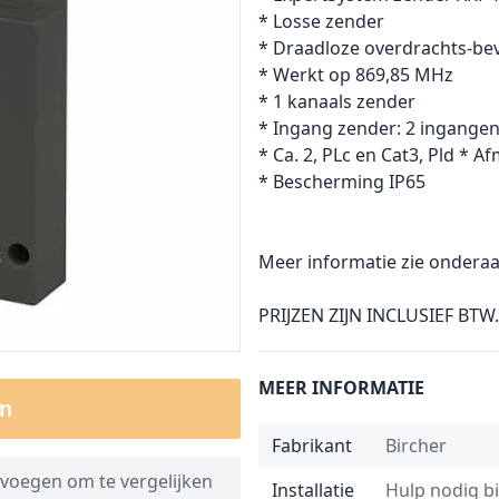
* Losse zender
* Draadloze overdrachts-bev
* Werkt op 869,85 MHz
* 1 kanaals zender
* Ingang zender: 2 ingange
* Ca. 2, PLc en Cat3, Pld * A
* Bescherming IP65
Meer informatie zie onderaa
PRIJZEN ZIJN INCLUSIEF BTW.
MEER INFORMATIE
n
Fabrikant
Bircher
voegen om te vergelijken
Installatie
Hulp nodig bij