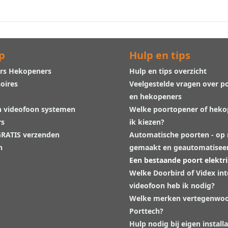
p
Hulp en tips
rs Hekopeners
Hulp en tips overzicht
oires
Veelgestelde vragen over p
en hekopeners
n videofoon systemen
Welke poortopener of hek
rs
ik kiezen?
 GRATIS verzenden
Automatische poorten - op
n
gemaakt en geautomatisee
Een bestaande poort elektr
Welke Doorbird of Videx in
videofoon heb ik nodig?
Welke merken vertegenwoo
Porttech?
Hulp nodig bij eigen installa