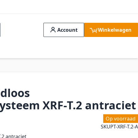
Account
Winkelwagen
ch
idssystemen
Aanbiedingen
FAQ
Verge
dloos
ysteem XRF-T.2 antraciet
Op voorraad
SKU
PT-XRF-T.2-A
.2 antraciet