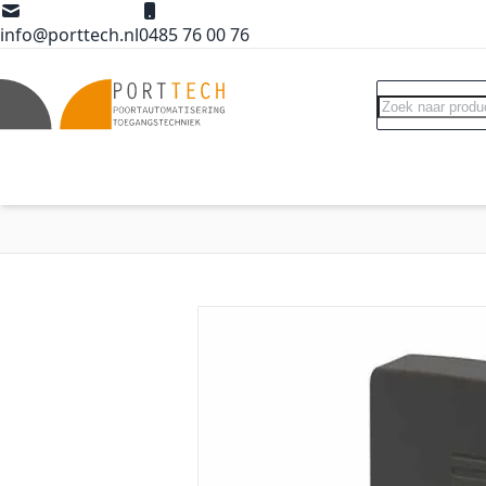
Ga naar de inhoud
info@porttech.nl
0485 76 00 76
Search
Poortopeners
Poort accessoires
Int