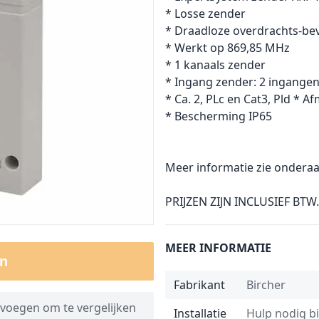
* Losse zender
* Draadloze overdrachts-bev
* Werkt op 869,85 MHz
* 1 kanaals zender
* Ingang zender: 2 ingange
* Ca. 2, PLc en Cat3, Pld * A
* Bescherming IP65
Meer informatie zie onderaa
PRIJZEN ZIJN INCLUSIEF BTW.
MEER INFORMATIE
n
Fabrikant
Bircher
voegen om te vergelijken
Installatie
Hulp nodig bij