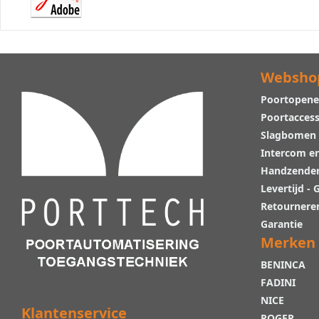
Websho
Poortopene
Poortaccess
Slagbomen
Intercom e
Handzende
Levertijd -
Retournere
Garantie
Merken
BENINCA
FADINI
NICE
Klantenservice
ROGER