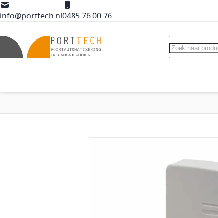
Ga naar de inhoud
info@porttech.nl
0485 76 00 76
Search
Poortopeners
Poort accessoires
Int