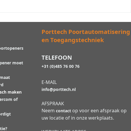
Porttech Poortautomatisering
en Toegangstechniek
oortopeners
TELEFOON
opener moet
+31 (0)485 76 00 76
 maat
E-MAIL
rd
info@porttech.nl
isch maken
tercom of
AFSPRAAK
Neem
op voor een afspraak op
contact
rdigt
uw locatie of in onze werkplaats.
tie?