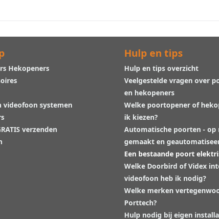
p
Hulp en tips
rs Hekopeners
Hulp en tips overzicht
oires
Veelgestelde vragen over p
en hekopeners
n videofoon systemen
Welke poortopener of hek
rs
ik kiezen?
 GRATIS verzenden
Automatische poorten - op
n
gemaakt en geautomatisee
Een bestaande poort elektr
Welke Doorbird of Videx in
videofoon heb ik nodig?
Welke merken vertegenwoo
Porttech?
Hulp nodig bij eigen installa