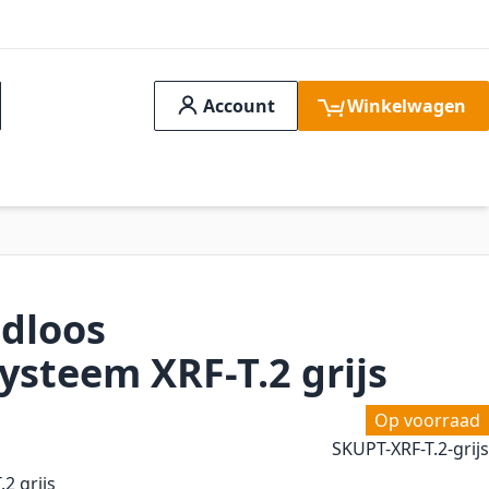
Account
Winkelwagen
ch
idssystemen
Aanbiedingen
FAQ
Verge
dloos
ysteem XRF-T.2 grijs
Op voorraad
SKU
PT-XRF-T.2-grijs
2 grijs