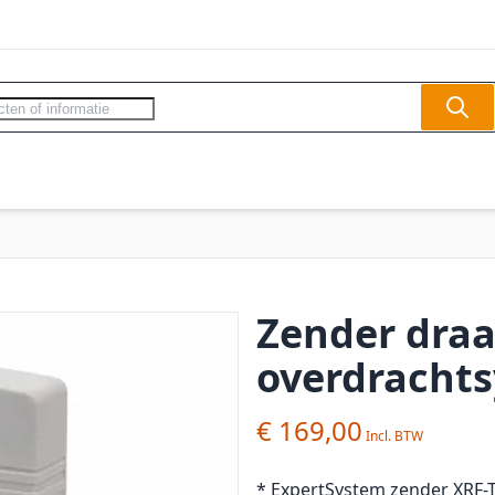
Sear
ercom - Videofoon
Slagbomen
Veilighe
Zender draa
overdrachts
€ 169,00
* ExpertSystem zender XRF-T.