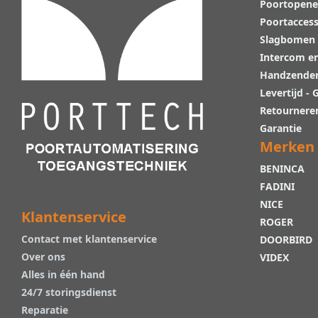
Poortopene
Poortaccess
Slagbomen
Intercom e
Handzende
Levertijd -
Retournere
Garantie
Merken
BENINCA
FADINI
NICE
Klantenservice
ROGER
Contact met klantenservice
DOORBIRD
Over ons
VIDEX
Alles in één hand
24/7 storingsdienst
Reparatie