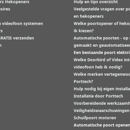
rs Hekopeners
Hulp en tips overzicht
oires
Veelgestelde vragen over p
en hekopeners
n videofoon systemen
Welke poortopener of hek
rs
ik kiezen?
 GRATIS verzenden
Automatische poorten - op
n
gemaakt en geautomatisee
Een bestaande poort elektr
Welke Doorbird of Videx in
videofoon heb ik nodig?
Welke merken vertegenwoo
Porttech?
Hulp nodig bij eigen installa
Installatie door Porttech
Voorbereidende werkzaam
Veiligheidswaarschuwingen
Schuifpoort motoren
Automatische poort opene