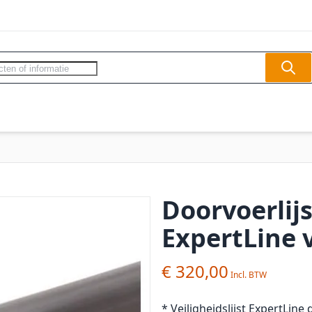
Sear
ercom - Videofoon
Slagbomen
Veilighe
Doorvoerli
ExpertLine v
€ 320,00
* Veiligheidslijst ExpertLine 