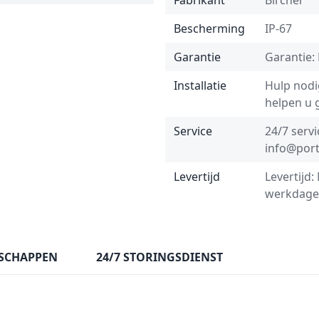
Fabrikant
Bircher
Bescherming
IP-67
Garantie
Garantie: 
Installatie
Hulp nodig
helpen u 
Service
24/7 servi
info@port
Levertijd
Levertijd:
werkdage
SCHAPPEN
24/7 STORINGSDIENST