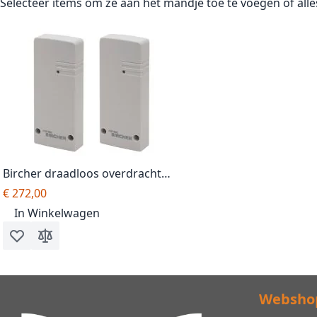
Selecteer items om ze aan het mandje toe te voegen of
all
Bircher draadloos overdracht
systeem ExpertSystem XRF-1 set
€ 272,00
– Zender & ontvanger
In Winkelwagen
Voeg toe aan verlanglijst
Toevoegen om te vergelijken
Websho