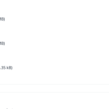
MB)
MB)
.35 kB)