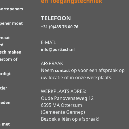
en Toegangstechniek
oortopeners
TELEFOON
opener moet
+31 (0)485 76 00 76
 maat
E-MAIL
rd
info@porttech.nl
isch maken
tercom of
AFSPRAAK
Neem
op voor een afspraak op
contact
rdigt
uw locatie of in onze werkplaats.
tie?
WERKPLAATS ADRES:
Oude Panovenseweg 12
heden
6595 MA Ottersum
(Gemeente Gennep)
Bezoek alléén op afspraak!
n met