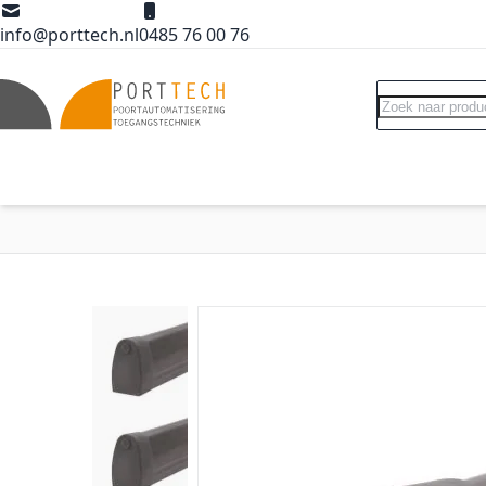
Ga naar de inhoud
info@porttech.nl
0485 76 00 76
Search
Poortopeners
Poort accessoires
Int