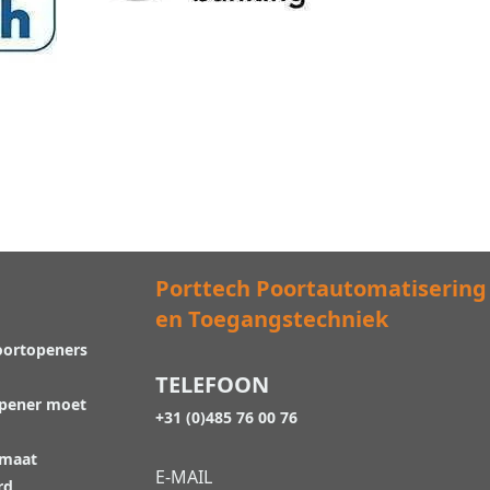
Porttech Poortautomatisering
en Toegangstechniek
oortopeners
TELEFOON
opener moet
+31 (0)485 76 00 76
 maat
E-MAIL
rd