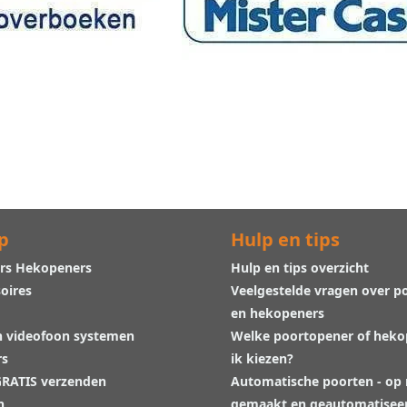
p
Hulp en tips
rs Hekopeners
Hulp en tips overzicht
oires
Veelgestelde vragen over p
en hekopeners
n videofoon systemen
Welke poortopener of hek
rs
ik kiezen?
 GRATIS verzenden
Automatische poorten - op
n
gemaakt en geautomatisee