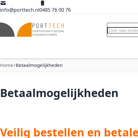
Ga naar de inhoud
info@porttech.nl
0485 76 00 76
Search
Poortopeners
Poort accessoires
Int
Home
Betaalmogelijkheden
Betaalmogelijkheden
Veilig bestellen en betal