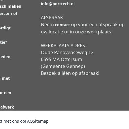
info@porttech.nl
isch maken
tercom of
AFSPRAAK
Neem
op voor een afspraak op
contact
rdigt
uw locatie of in onze werkplaats.
tie?
WERKPLAATS ADRES:
Oude Panovenseweg 12
heden
6595 MA Ottersum
(Gemeente Gennep)
Bezoek alléén op afspraak!
n met
or een
aafwerk
t met ons op
FAQ
Sitemap