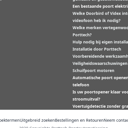
Een bestaande poort elektr
Welke Doorbird of Videx in
videofoon heb ik nodig?
Welke merken vertegenwoo
Porttech?
Hulp nodig bij eigen installa
Installatie door Porttech
Voorbereidende werkzaam
Veiligheidswaarschuwingen
Schuifpoort motoren
Automatische poort opene
telefoon
Is uw poortopener klaar vo
stroomuitval?
Voertuigdetectie zonder gr
oektermen
Uitgebreid zoeken
Bestellingen en Retouren
Neem contac