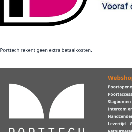
Porttech rekent geen extra betaalkosten.
Websho
Poortopene
Poortaccess
Slagbomen
Intercom e
Handzende
Levertijd -
Retournere