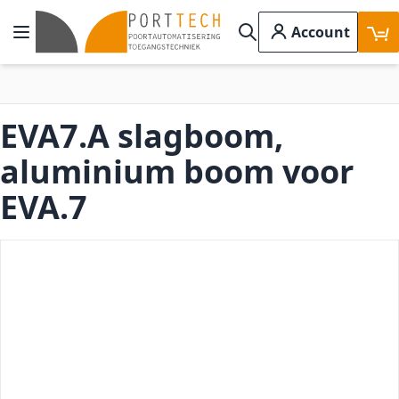
Ga naar de inhoud
Account
Toggle Nav
Search
EVA7.A slagboom,
aluminium boom voor
EVA.7