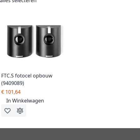
alles selecteren
FTC.S fotocel opbouw
(9409089)
€ 101,64
In Winkelwagen
Voeg toe aan verlanglijst
Toevoegen om te vergelijken