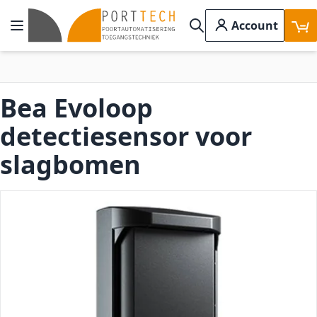
Ga naar de inhoud
Account
Toggle Nav
Search
Bea Evoloop
detectiesensor voor
slagbomen